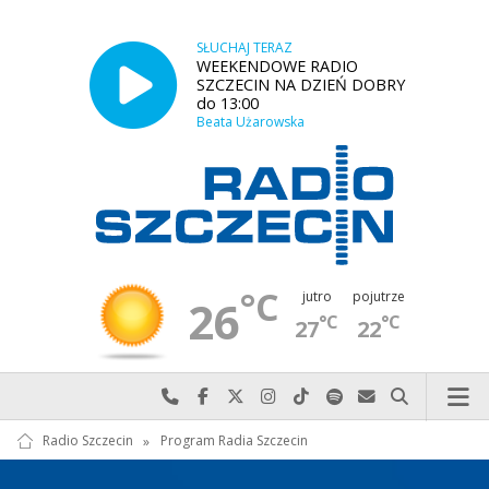
SŁUCHAJ TERAZ
WEEKENDOWE RADIO
SZCZECIN NA DZIEŃ DOBRY
do 13:00
Beata Użarowska
°C
jutro
pojutrze
26
°C
°C
27
22
Najlepiej po prostu do nas zadzwoń
Odwiedź nas na Facebook-u
Odwiedź nas na X
Odwiedź nas na Instagram-ie
Odwiedź nas na TikTok-u
Szukaj nas na Spotify
Wyślij do nas w
Szukaj
Radio Szczecin
»
Program Radia Szczecin