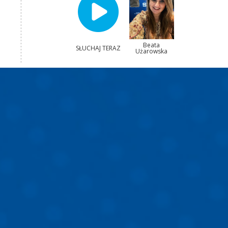
Beata
SŁUCHAJ TERAZ
Użarowska