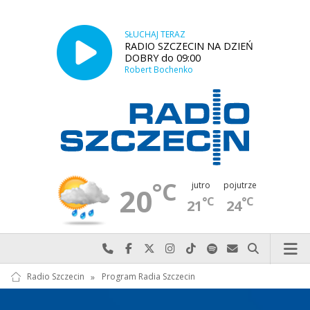
SŁUCHAJ TERAZ
RADIO SZCZECIN NA DZIEŃ
DOBRY do 09:00
Robert Bochenko
°C
jutro
pojutrze
20
°C
°C
21
24
Najlepiej po prostu do nas zadzwoń
Odwiedź nas na Facebook-u
Odwiedź nas na X
Odwiedź nas na Instagram-ie
Odwiedź nas na TikTok-u
Szukaj nas na Spotify
Wyślij do nas w
Szukaj
Radio Szczecin
»
Program Radia Szczecin