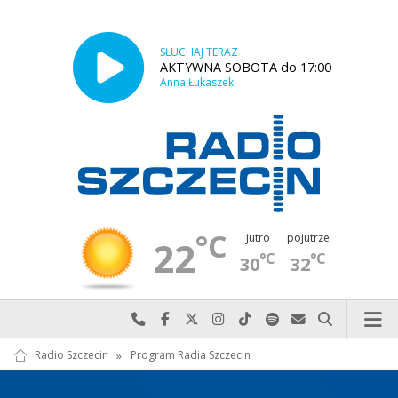
SŁUCHAJ TERAZ
AKTYWNA SOBOTA do 17:00
Anna Łukaszek
°C
jutro
pojutrze
22
°C
°C
30
32
Najlepiej po prostu do nas zadzwoń
Odwiedź nas na Facebook-u
Odwiedź nas na X
Odwiedź nas na Instagram-ie
Odwiedź nas na TikTok-u
Szukaj nas na Spotify
Wyślij do nas w
Szukaj
Radio Szczecin
»
Program Radia Szczecin