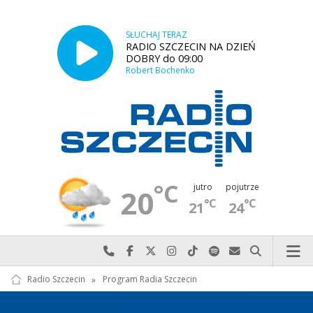
SŁUCHAJ TERAZ
RADIO SZCZECIN NA DZIEŃ
DOBRY do 09:00
Robert Bochenko
°C
jutro
pojutrze
20
°C
°C
21
24
Najlepiej po prostu do nas zadzwoń
Odwiedź nas na Facebook-u
Odwiedź nas na X
Odwiedź nas na Instagram-ie
Odwiedź nas na TikTok-u
Szukaj nas na Spotify
Wyślij do nas w
Szukaj
Radio Szczecin
»
Program Radia Szczecin