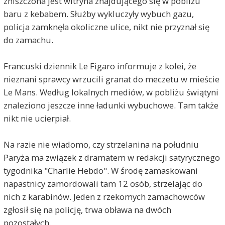
zniszczona jest witryna znajdującego się w pobliżu
baru z kebabem. Służby wykluczyły wybuch gazu,
policja zamknęła okoliczne ulice, nikt nie przyznał się
do zamachu.
Francuski dziennik Le Figaro informuje z kolei, że
nieznani sprawcy wrzucili granat do meczetu w mieście
Le Mans. Według lokalnych mediów, w pobliżu świątyni
znaleziono jeszcze inne ładunki wybuchowe. Tam także
nikt nie ucierpiał.
Na razie nie wiadomo, czy strzelanina na południu
Paryża ma związek z dramatem w redakcji satyrycznego
tygodnika "Charlie Hebdo". W środę zamaskowani
napastnicy zamordowali tam 12 osób, strzelając do
nich z karabinów. Jeden z rzekomych zamachowców
zgłosił się na policję, trwa obława na dwóch
pozostałych.