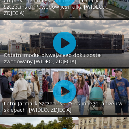
Co przyciąga mieszkańców na Jarmark
Szczeciński? Powodów jest kilka [WIDEO,
ZDJĘCIA]
Ostatni moduł pływającego doku został
zwodowany [WIDEO, ZDJĘCIA]
Letni Jarmark Szczeciński. "Coś innego, aniżeli w
sklepach" [WIDEO, ZDJĘCIA]