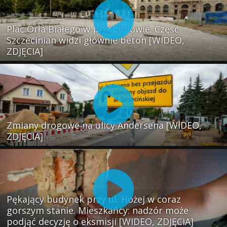
Plac Orła Białego w przebudowie. Część
Szczecinian widzi głównie beton [WIDEO,
ZDJĘCIA]
Zmiany drogowe na ulicy Andersena [WIDEO,
ZDJĘCIA]
Pękający budynek przy ul. Hożej w coraz
gorszym stanie. Mieszkańcy: nadzór może
podjąć decyzję o eksmisji [WIDEO, ZDJĘCIA]