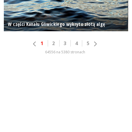
W części Kanału Gliwickiego wykryto złotą algę
1
2
3
4
5
64556 na 5380 stronach