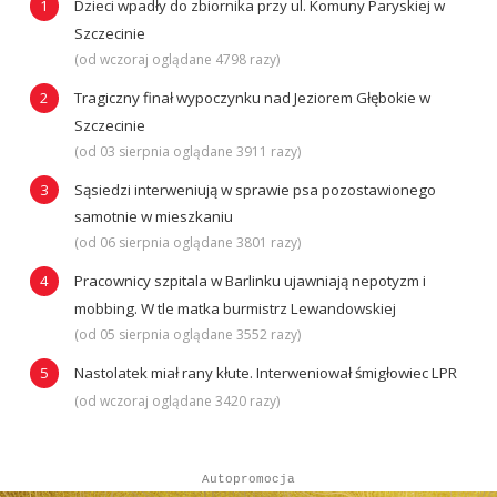
Dzieci wpadły do zbiornika przy ul. Komuny Paryskiej w
Szczecinie
(od wczoraj oglądane 4798 razy)
Tragiczny finał wypoczynku nad Jeziorem Głębokie w
Szczecinie
(od 03 sierpnia oglądane 3911 razy)
Sąsiedzi interweniują w sprawie psa pozostawionego
samotnie w mieszkaniu
(od 06 sierpnia oglądane 3801 razy)
Pracownicy szpitala w Barlinku ujawniają nepotyzm i
mobbing. W tle matka burmistrz Lewandowskiej
(od 05 sierpnia oglądane 3552 razy)
Nastolatek miał rany kłute. Interweniował śmigłowiec LPR
(od wczoraj oglądane 3420 razy)
Autopromocja