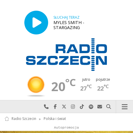
SŁUCHAJ TERAZ
MYLES SMITH -
STARGAZING
°C
jutro
pojutrze
20
°C
°C
27
22
Najlepiej po prostu do nas zadzwoń
Odwiedź nas na Facebook-u
Odwiedź nas na X
Odwiedź nas na Instagram-ie
Odwiedź nas na TikTok-u
Szukaj nas na Spotify
Wyślij do nas w
Szukaj
Radio Szczecin
»
Polska i świat
Autopromocja
Reklama