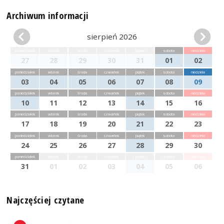
Archiwum informacji
sierpień 2026
poniedziałek
wtorek
środa
czwartek
piątek
sobota
niedziela
27
28
29
30
31
01
02
poniedziałek
wtorek
środa
czwartek
piątek
sobota
niedziela
03
04
05
06
07
08
09
poniedziałek
wtorek
środa
czwartek
piątek
sobota
niedziela
10
11
12
13
14
15
16
poniedziałek
wtorek
środa
czwartek
piątek
sobota
niedziela
17
18
19
20
21
22
23
poniedziałek
wtorek
środa
czwartek
piątek
sobota
niedziela
24
25
26
27
28
29
30
poniedziałek
wtorek
środa
czwartek
piątek
sobota
niedziela
31
01
02
03
04
05
06
Najczęściej czytane