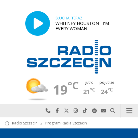
SŁUCHAJ TERAZ
WHITNEY HOUSTON - I'M
EVERY WOMAN
°C
jutro
pojutrze
19
°C
°C
21
24
Najlepiej po prostu do nas zadzwoń
Odwiedź nas na Facebook-u
Odwiedź nas na X
Odwiedź nas na Instagram-ie
Odwiedź nas na TikTok-u
Szukaj nas na Spotify
Wyślij do nas w
Szukaj
Radio Szczecin
»
Program Radia Szczecin