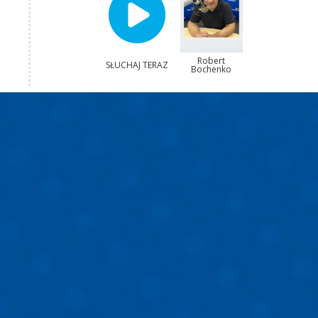
Robert
SŁUCHAJ TERAZ
Bochenko