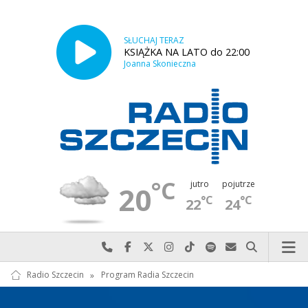
SŁUCHAJ TERAZ
KSIĄŻKA NA LATO do 22:00
Joanna Skonieczna
°C
jutro
pojutrze
20
°C
°C
22
24
Najlepiej po prostu do nas zadzwoń
Odwiedź nas na Facebook-u
Odwiedź nas na X
Odwiedź nas na Instagram-ie
Odwiedź nas na TikTok-u
Szukaj nas na Spotify
Wyślij do nas w
Szukaj
Radio Szczecin
»
Program Radia Szczecin