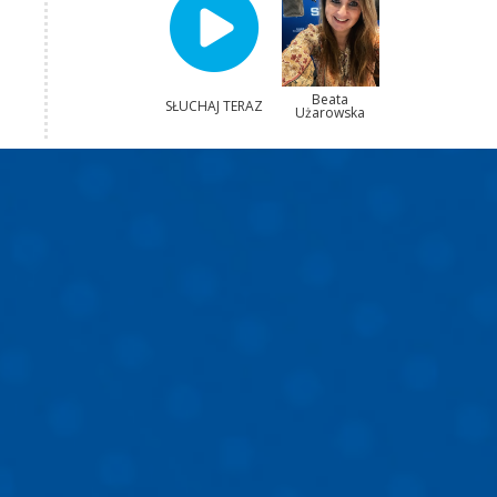
Beata
SŁUCHAJ TERAZ
Użarowska