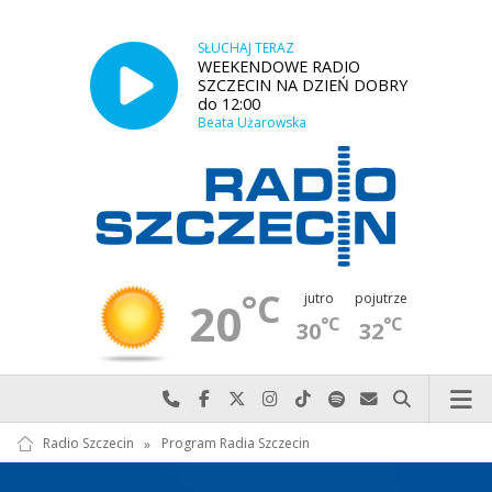
SŁUCHAJ TERAZ
WEEKENDOWE RADIO
SZCZECIN NA DZIEŃ DOBRY
do 12:00
Beata Użarowska
°C
jutro
pojutrze
20
°C
°C
30
32
Najlepiej po prostu do nas zadzwoń
Odwiedź nas na Facebook-u
Odwiedź nas na X
Odwiedź nas na Instagram-ie
Odwiedź nas na TikTok-u
Szukaj nas na Spotify
Wyślij do nas w
Szukaj
Radio Szczecin
»
Program Radia Szczecin