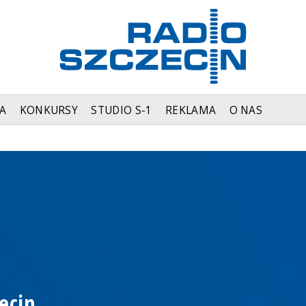
A
KONKURSY
STUDIO S-1
REKLAMA
O NAS
ecin