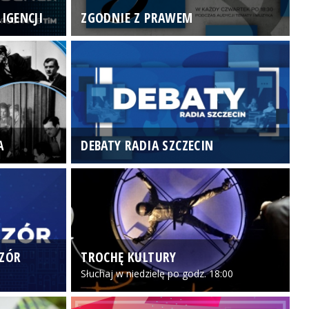
IGENCJI
ZGODNIE Z PRAWEM
N
A
DEBATY RADIA SZCZECIN
P
CZÓR
TROCHĘ KULTURY
Z
Słuchaj w niedzielę po godz. 18:00