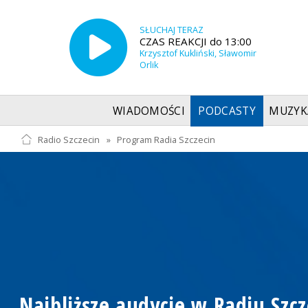
SŁUCHAJ TERAZ
CZAS REAKCJI do 13:00
Krzysztof Kukliński, Sławomir
Orlik
WIADOMOŚCI
PODCASTY
MUZYK
Radio Szczecin
»
Program Radia Szczecin
Najbliższe audycje w Radiu Szcz