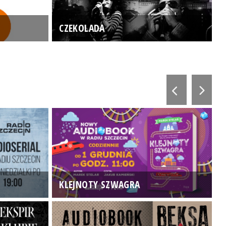
CZEKOLADA
KLEJNOTY SZWAGRA
K