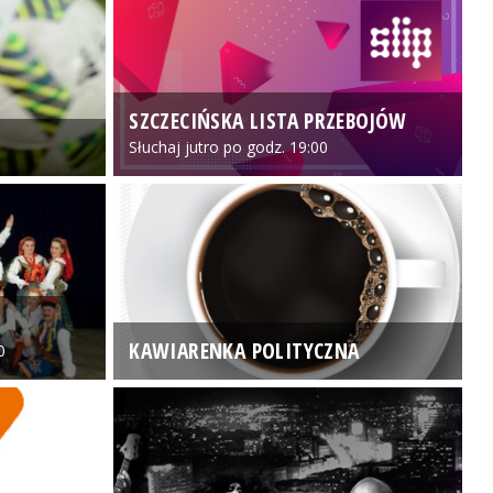
SZCZECIŃSKA LISTA PRZEBOJÓW
3
Słuchaj jutro po godz. 19:00
KAWIARENKA POLITYCZNA
0