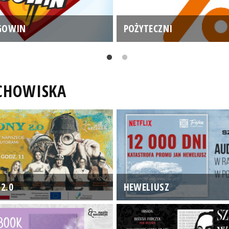
GOWIN
POŻYTECZNI
UCHOWISKA
2.0
HEWELIUSZ