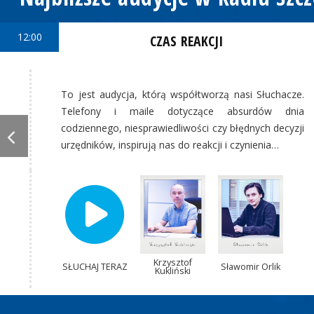
12:00
CZAS REAKCJI
To jest audycja, którą współtworzą nasi Słuchacze.
Telefony i maile dotyczące absurdów dnia
codziennego, niesprawiedliwości czy błędnych decyzji
urzędników, inspirują nas do reakcji i czynienia…
Krzysztof
SŁUCHAJ TERAZ
Sławomir Orlik
Kukliński