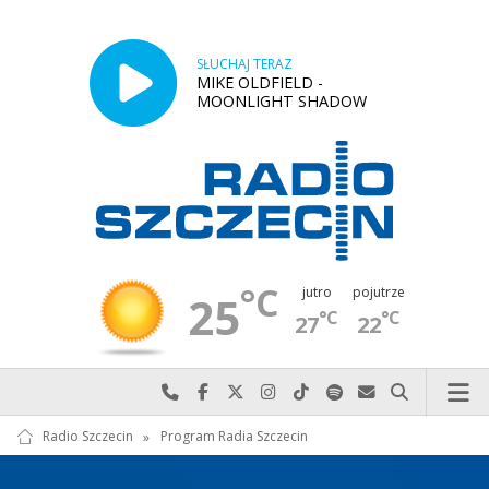
SŁUCHAJ TERAZ
MIKE OLDFIELD -
MOONLIGHT SHADOW
°C
jutro
pojutrze
25
°C
°C
27
22
Najlepiej po prostu do nas zadzwoń
Odwiedź nas na Facebook-u
Odwiedź nas na X
Odwiedź nas na Instagram-ie
Odwiedź nas na TikTok-u
Szukaj nas na Spotify
Wyślij do nas w
Szukaj
Radio Szczecin
»
Program Radia Szczecin