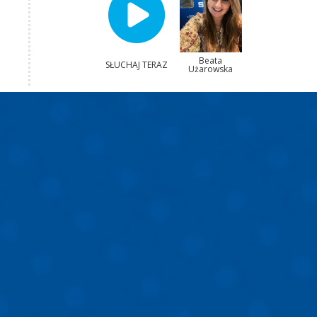
Beata
SŁUCHAJ TERAZ
Użarowska