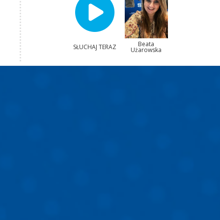
Beata
SŁUCHAJ TERAZ
Użarowska