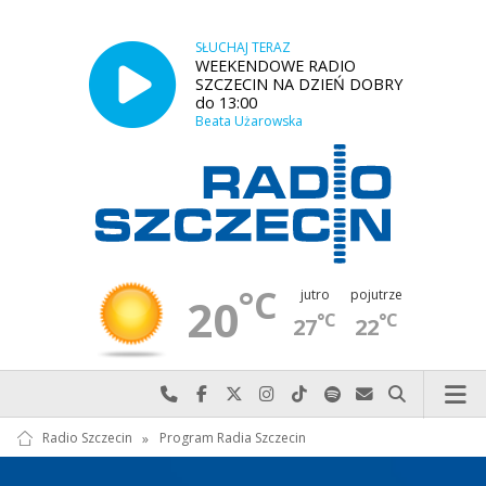
SŁUCHAJ TERAZ
WEEKENDOWE RADIO
SZCZECIN NA DZIEŃ DOBRY
do 13:00
Beata Użarowska
°C
jutro
pojutrze
20
°C
°C
27
22
Najlepiej po prostu do nas zadzwoń
Odwiedź nas na Facebook-u
Odwiedź nas na X
Odwiedź nas na Instagram-ie
Odwiedź nas na TikTok-u
Szukaj nas na Spotify
Wyślij do nas w
Szukaj
Radio Szczecin
»
Program Radia Szczecin