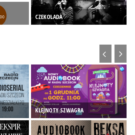
CZEKOLADA
:00
KLEJNOTY SZWAGRA
K