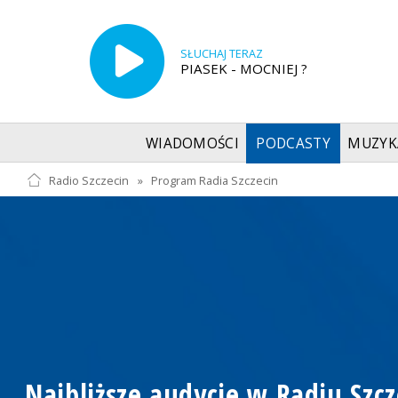
SŁUCHAJ TERAZ
PIASEK - MOCNIEJ ?
WIADOMOŚCI
PODCASTY
MUZYK
Radio Szczecin
»
Program Radia Szczecin
Najbliższe audycje w Radiu Szcz