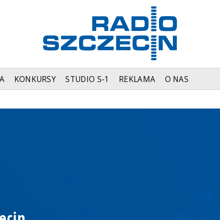
A
KONKURSY
STUDIO S-1
REKLAMA
O NAS
ecin