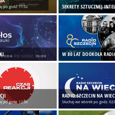
GA
SEKRETY SZTUCZNEJ INTEL
iaj po godz. 11:32
KI
W 80 LAT DOOKOŁA RADI
CJI
RADIO SZCZECIN NA WIE
iaj po godz. 12:00
Słuchaj we wtorek po godz. 02: