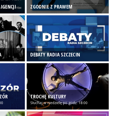
IGENCJI
ZGODNIE Z PRAWEM
N
A
DEBATY RADIA SZCZECIN
P
CZÓR
TROCHĘ KULTURY
Z
00
Słuchaj w niedzielę po godz. 18:00