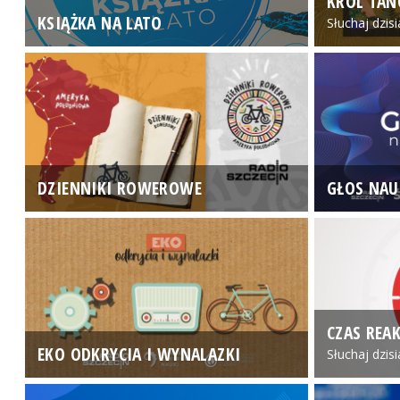
KRÓL TAN
KSIĄŻKA NA LATO
Słuchaj dzis
DZIENNIKI ROWEROWE
GŁOS NAU
CZAS REAK
EKO ODKRYCIA I WYNALAZKI
Słuchaj dzis