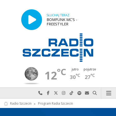
SŁUCHAJ TERAZ
BOMFUNK MC'S -
FREESTYLER
°C
jutro
pojutrze
12
°C
°C
30
27
Najlepiej po prostu do nas zadzwoń
Odwiedź nas na Facebook-u
Odwiedź nas na X
Odwiedź nas na Instagram-ie
Odwiedź nas na TikTok-u
Szukaj nas na Spotify
Wyślij do nas w
Szukaj
Radio Szczecin
»
Program Radia Szczecin