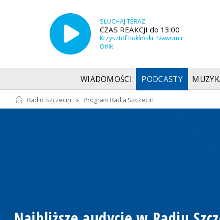
SŁUCHAJ TERAZ
CZAS REAKCJI do 13:00
Krzysztof Kukliński, Sławomir
Orlik
WIADOMOŚCI
PODCASTY
MUZYK
Radio Szczecin
»
Program Radia Szczecin
Najbliższe audycje w Radiu Szcz