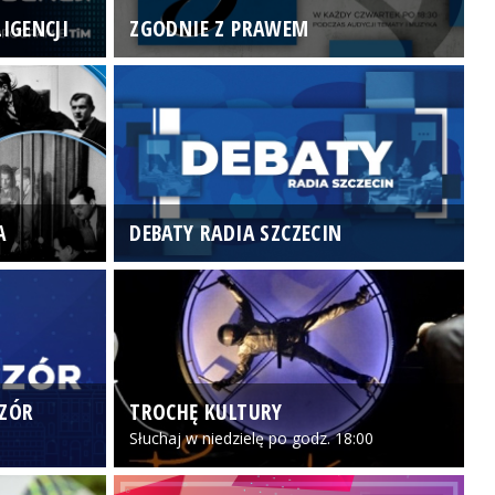
IGENCJI
ZGODNIE Z PRAWEM
N
A
DEBATY RADIA SZCZECIN
P
CZÓR
TROCHĘ KULTURY
Z
Słuchaj w niedzielę po godz. 18:00