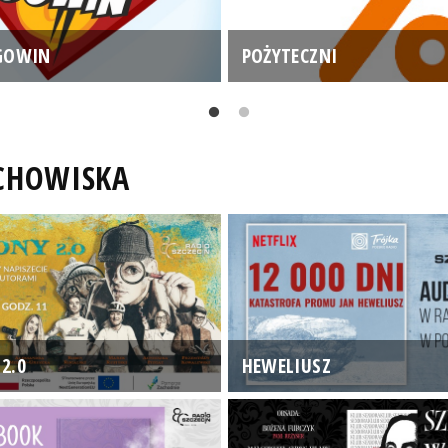
GOWIN
POŻYTECZNI
UCHOWISKA
2.0
HEWELIUSZ