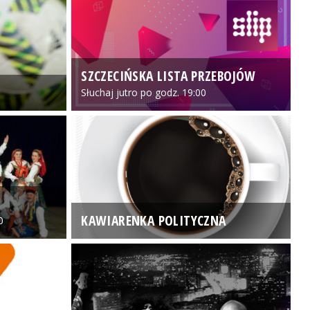
SZCZECIŃSKA LISTA PRZEBOJÓW
3
Słuchaj jutro po godz. 19:00
KAWIARENKA POLITYCZNA
0