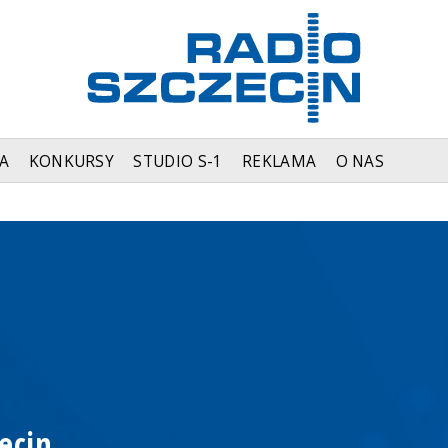
A
KONKURSY
STUDIO S-1
REKLAMA
O NAS
ecin