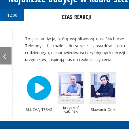
12:00
CZAS REAKCJI
To jest audycja, którą współtworzą nasi Słuchacze.
Telefony i maile dotyczące absurdów dnia
codziennego, niesprawiedliwości czy błędnych decyzji
urzędników, inspirują nas do reakcji i czynienia…
Krzysztof
SŁUCHAJ TERAZ
Sławomir Orlik
Kukliński