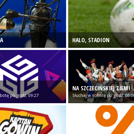
A
HALO, STADION
NA SZCZECIŃSKIEJ ZIEMI
botę po godz. 09:27
Słuchaj w sobotę po godz. 06:0