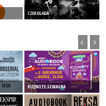
CZEKOLADA
KLEJNOTY SZWAGRA
K