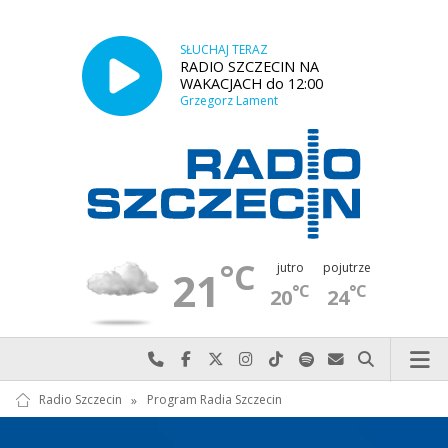
SŁUCHAJ TERAZ
RADIO SZCZECIN NA
WAKACJACH do 12:00
Grzegorz Lament
°C
jutro
pojutrze
21
°C
°C
20
24
Najlepiej po prostu do nas zadzwoń
Odwiedź nas na Facebook-u
Odwiedź nas na X
Odwiedź nas na Instagram-ie
Odwiedź nas na TikTok-u
Szukaj nas na Spotify
Wyślij do nas w
Szukaj
Radio Szczecin
»
Program Radia Szczecin