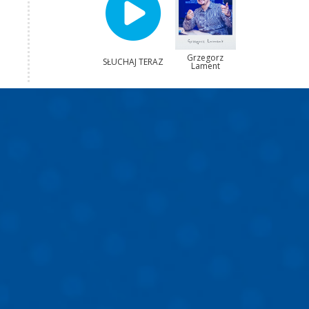
Grzegorz
SŁUCHAJ TERAZ
Lament