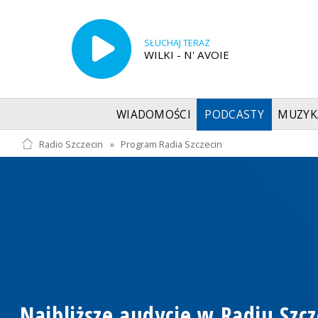
SŁUCHAJ TERAZ
WILKI - N' AVOIE
WIADOMOŚCI
PODCASTY
MUZYK
Radio Szczecin
»
Program Radia Szczecin
Najbliższe audycje w Radiu Szcz