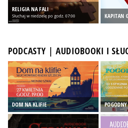
RELIGIA NA FALI
KAPITAN 
Słuchaj w niedzielę po godz. 07:00
PODCASTY | AUDIOBOOKI I SŁ
DOM NA KLIFIE
POGODNY 