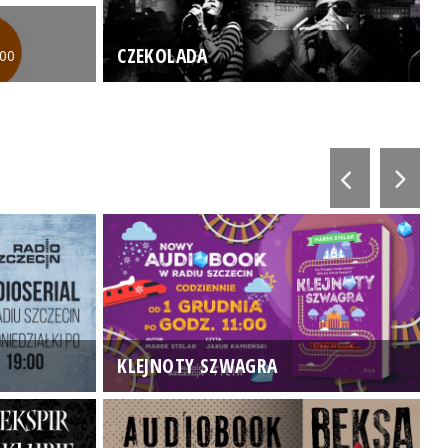
CZEKOLADA
:00
KLEJNOTY SZWAGRA
K