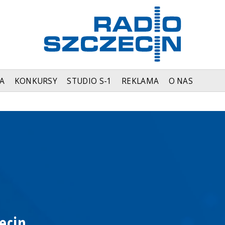
A
KONKURSY
STUDIO S-1
REKLAMA
O NAS
ecin