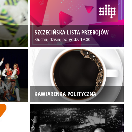
SZCZECIŃSKA LISTA PRZEBOJÓW
3
Słuchaj dzisiaj po godz. 19:00
KAWIARENKA POLITYCZNA