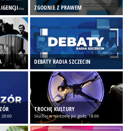
IGENCJI
ZGODNIE Z PRAWEM
N
A
DEBATY RADIA SZCZECIN
P
CZÓR
TROCHĘ KULTURY
Z
 20:00
Słuchaj w niedzielę po godz. 18:00