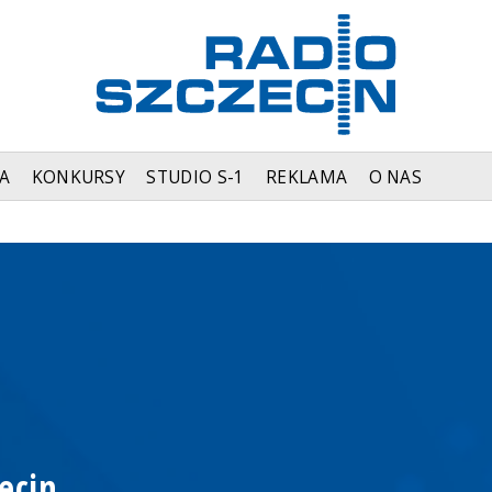
A
KONKURSY
STUDIO S-1
REKLAMA
O NAS
ecin