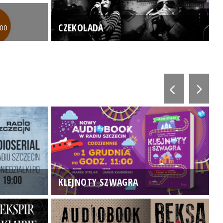
CZEKOLADA
:00
KLEJNOTY SZWAGRA
K