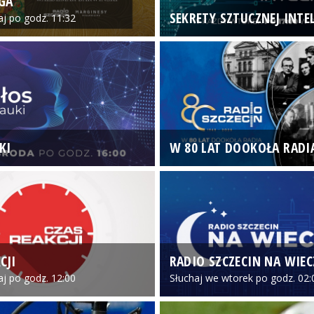
GA
SEKRETY SZTUCZNEJ INTEL
iaj po godz. 11:32
KI
W 80 LAT DOOKOŁA RADI
CJI
RADIO SZCZECIN NA WIE
iaj po godz. 12:00
Słuchaj we wtorek po godz. 02: