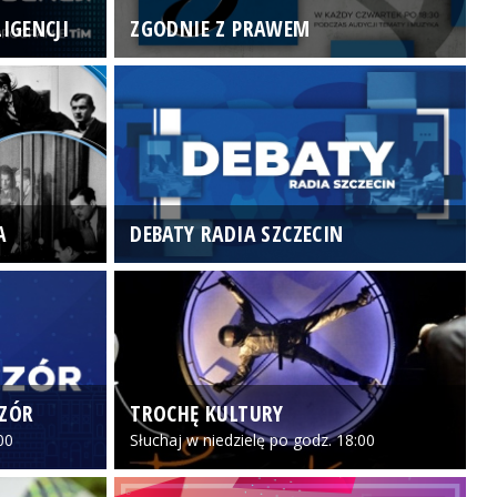
IGENCJI
ZGODNIE Z PRAWEM
N
A
DEBATY RADIA SZCZECIN
P
CZÓR
TROCHĘ KULTURY
Z
00
Słuchaj w niedzielę po godz. 18:00