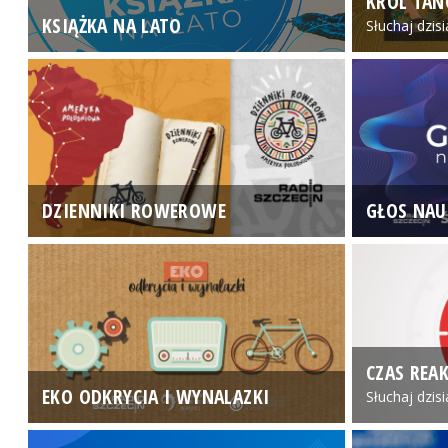
KRÓL TAN
KSIĄŻKA NA LATO
Słuchaj dzis
DZIENNIKI ROWEROWE
GŁOS NAU
CZAS REAK
EKO ODKRYCIA I WYNALAZKI
Słuchaj dzis