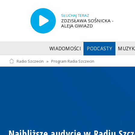
SŁUCHAJ TERAZ
ZDZISŁAWA SOŚNICKA -
ALEJA GWIAZD
WIADOMOŚCI
PODCASTY
MUZYK
Radio Szczecin
»
Program Radia Szczecin
Najbliższe audycje w Radiu Szcz