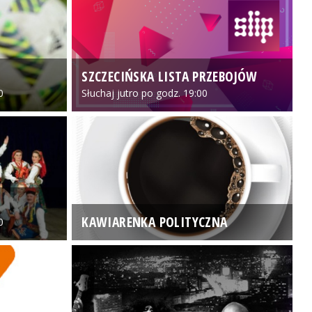
SZCZECIŃSKA LISTA PRZEBOJÓW
3
0
Słuchaj jutro po godz. 19:00
KAWIARENKA POLITYCZNA
0