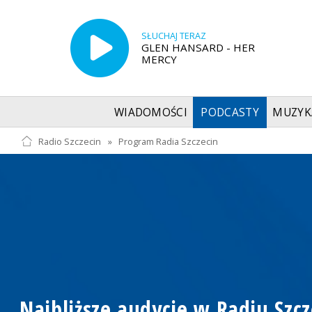
SŁUCHAJ TERAZ
GLEN HANSARD - HER
MERCY
WIADOMOŚCI
PODCASTY
MUZYK
Radio Szczecin
»
Program Radia Szczecin
Najbliższe audycje w Radiu Szcz