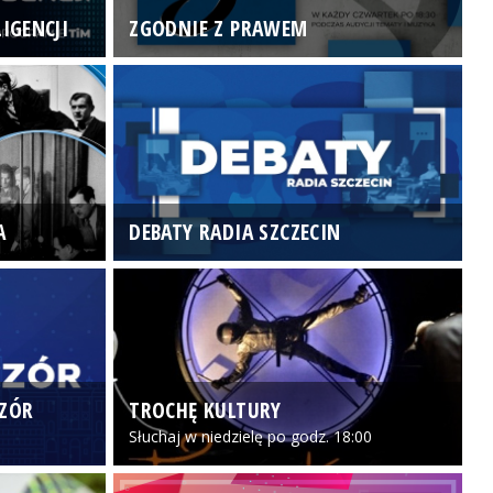
IGENCJI
ZGODNIE Z PRAWEM
N
A
DEBATY RADIA SZCZECIN
P
CZÓR
TROCHĘ KULTURY
Z
Słuchaj w niedzielę po godz. 18:00