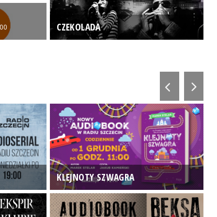
CZEKOLADA
:00
KLEJNOTY SZWAGRA
K