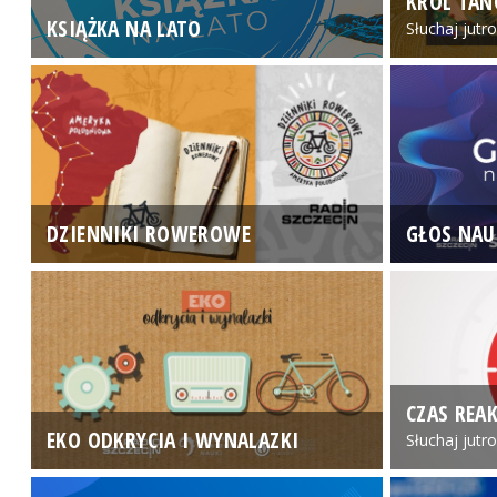
KRÓL TAN
KSIĄŻKA NA LATO
Słuchaj jutr
DZIENNIKI ROWEROWE
GŁOS NAU
CZAS REAK
EKO ODKRYCIA I WYNALAZKI
Słuchaj jutr