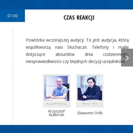
01:00
CZAS REAKCJI
Powtórka wczorajszej audycji. To jest audycja, którą
współtworzą nasi Słuchacze. Telefony i maile
dotyczące absurdów dnia codziennego,
niesprawiedliwości czy błędnych decyzji urzędników…
Krzysztof
Sławomir Orlik
Kukliński