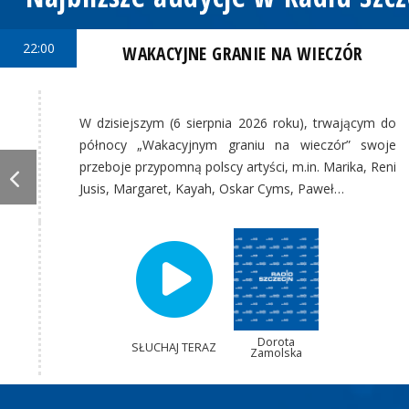
22:00
WAKACYJNE GRANIE NA WIECZÓR
W dzisiejszym (6 sierpnia 2026 roku), trwającym do
północy „Wakacyjnym graniu na wieczór” swoje
przeboje przypomną polscy artyści, m.in. Marika, Reni
Jusis, Margaret, Kayah, Oskar Cyms, Paweł…
Dorota
SŁUCHAJ TERAZ
Zamolska