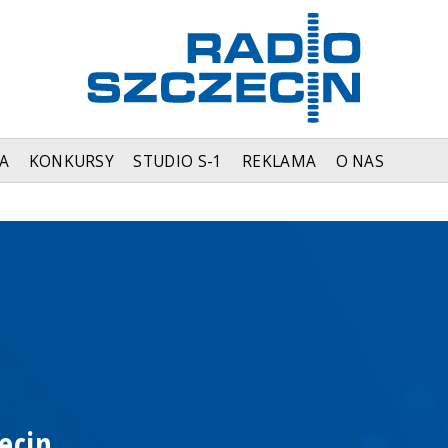
A
KONKURSY
STUDIO S-1
REKLAMA
O NAS
ecin