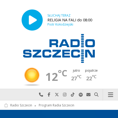
SŁUCHAJ TERAZ
RELIGIA NA FALI do 08:00
Piotr Kołodziejski
°C
jutro
pojutrze
12
°C
°C
27
22
Najlepiej po prostu do nas zadzwoń
Odwiedź nas na Facebook-u
Odwiedź nas na X
Odwiedź nas na Instagram-ie
Odwiedź nas na TikTok-u
Szukaj nas na Spotify
Wyślij do nas w
Szukaj
Radio Szczecin
»
Program Radia Szczecin