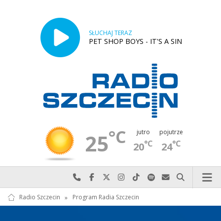
SŁUCHAJ TERAZ
PET SHOP BOYS - IT'S A SIN
°C
jutro
pojutrze
25
°C
°C
20
24
Najlepiej po prostu do nas zadzwoń
Odwiedź nas na Facebook-u
Odwiedź nas na X
Odwiedź nas na Instagram-ie
Odwiedź nas na TikTok-u
Szukaj nas na Spotify
Wyślij do nas w
Szukaj
Radio Szczecin
»
Program Radia Szczecin