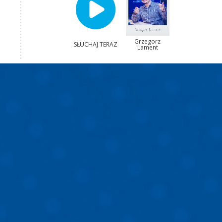
Grzegorz
SŁUCHAJ TERAZ
Lament