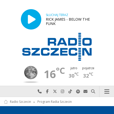
SŁUCHAJ TERAZ
RICK JAMES - BELOW THE
FUNK
°C
jutro
pojutrze
16
°C
°C
30
32
Najlepiej po prostu do nas zadzwoń
Odwiedź nas na Facebook-u
Odwiedź nas na X
Odwiedź nas na Instagram-ie
Odwiedź nas na TikTok-u
Szukaj nas na Spotify
Wyślij do nas w
Szukaj
Radio Szczecin
»
Program Radia Szczecin