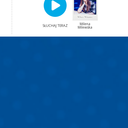
Milena
SŁUCHAJ TERAZ
Milewska