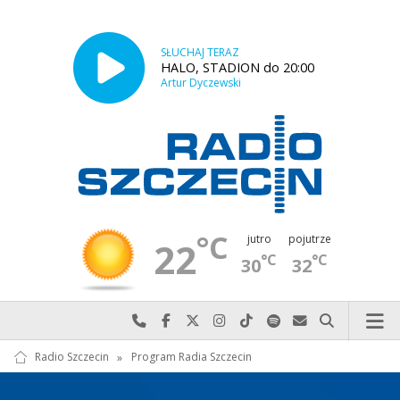
SŁUCHAJ TERAZ
HALO, STADION do 20:00
Artur Dyczewski
°C
jutro
pojutrze
22
°C
°C
30
32
Najlepiej po prostu do nas zadzwoń
Odwiedź nas na Facebook-u
Odwiedź nas na X
Odwiedź nas na Instagram-ie
Odwiedź nas na TikTok-u
Szukaj nas na Spotify
Wyślij do nas w
Szukaj
Radio Szczecin
»
Program Radia Szczecin