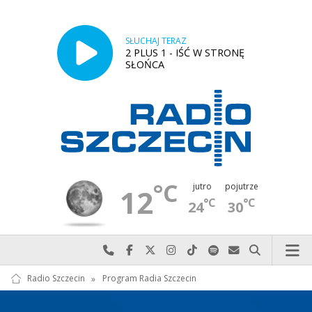
SŁUCHAJ TERAZ
2 PLUS 1 - IŚĆ W STRONĘ
SŁOŃCA
°C
jutro
pojutrze
12
°C
°C
24
30
Najlepiej po prostu do nas zadzwoń
Odwiedź nas na Facebook-u
Odwiedź nas na X
Odwiedź nas na Instagram-ie
Odwiedź nas na TikTok-u
Szukaj nas na Spotify
Wyślij do nas w
Szukaj
Radio Szczecin
»
Program Radia Szczecin