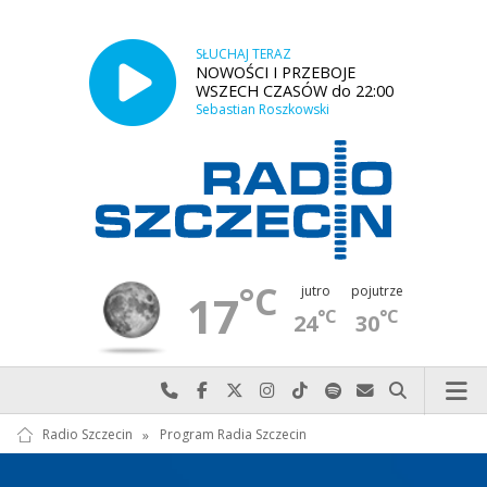
SŁUCHAJ TERAZ
NOWOŚCI I PRZEBOJE
WSZECH CZASÓW do 22:00
Sebastian Roszkowski
°C
jutro
pojutrze
17
°C
°C
24
30
Najlepiej po prostu do nas zadzwoń
Odwiedź nas na Facebook-u
Odwiedź nas na X
Odwiedź nas na Instagram-ie
Odwiedź nas na TikTok-u
Szukaj nas na Spotify
Wyślij do nas w
Szukaj
Radio Szczecin
»
Program Radia Szczecin