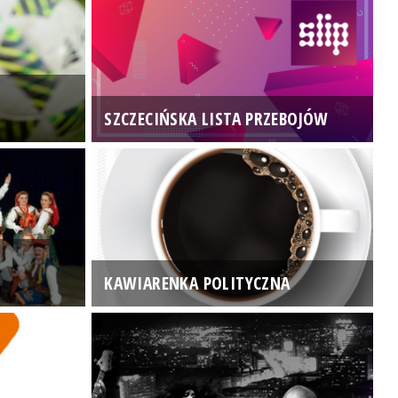
SZCZECIŃSKA LISTA PRZEBOJÓW
3
KAWIARENKA POLITYCZNA