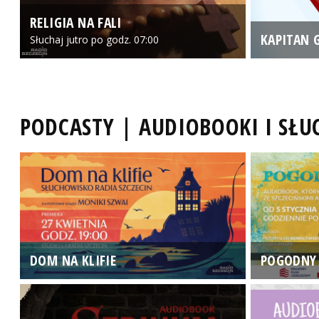
RELIGIA NA FALI
KAPITAN 
Słuchaj jutro po godz. 07:00
PODCASTY | AUDIOBOOKI I SŁ
DOM NA KLIFIE
POGODNY 