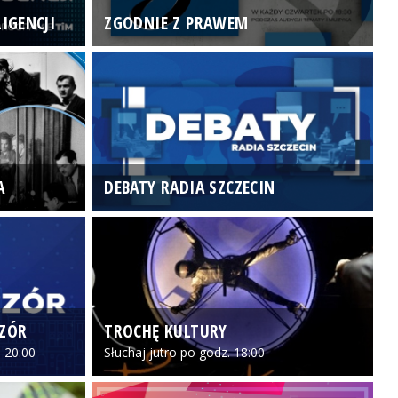
IGENCJI
ZGODNIE Z PRAWEM
N
A
DEBATY RADIA SZCZECIN
P
CZÓR
TROCHĘ KULTURY
Z
 20:00
Słuchaj jutro po godz. 18:00