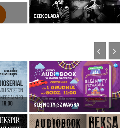
CZEKOLADA
KLEJNOTY SZWAGRA
K