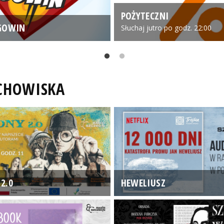
POŻYTECZNI
GOWIN
Słuchaj jutro po godz. 22:00
UCHOWISKA
2.0
HEWELIUSZ