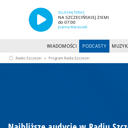
SŁUCHAJ TERAZ
NA SZCZECIŃSKIEJ ZIEMI
do 07:00
Joanna Maraszek
WIADOMOŚCI
PODCASTY
MUZYK
Radio Szczecin
»
Program Radia Szczecin
Najbliższe audycje w Radiu Szcz