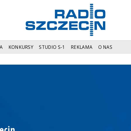
A
KONKURSY
STUDIO S-1
REKLAMA
O NAS
ecin