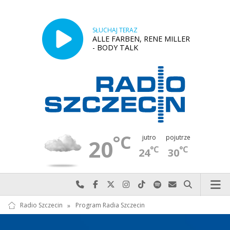
SŁUCHAJ TERAZ
ALLE FARBEN, RENE MILLER
- BODY TALK
°C
jutro
pojutrze
20
°C
°C
24
30
Najlepiej po prostu do nas zadzwoń
Odwiedź nas na Facebook-u
Odwiedź nas na X
Odwiedź nas na Instagram-ie
Odwiedź nas na TikTok-u
Szukaj nas na Spotify
Wyślij do nas w
Szukaj
Radio Szczecin
»
Program Radia Szczecin