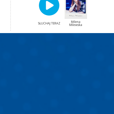
Milena
SŁUCHAJ TERAZ
Milewska