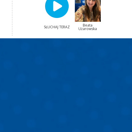
Beata
SŁUCHAJ TERAZ
Użarowska