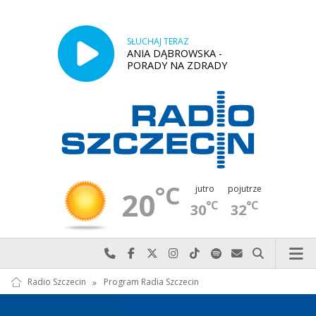
SŁUCHAJ TERAZ
ANIA DĄBROWSKA -
PORADY NA ZDRADY
°C
jutro
pojutrze
20
°C
°C
30
32
Najlepiej po prostu do nas zadzwoń
Odwiedź nas na Facebook-u
Odwiedź nas na X
Odwiedź nas na Instagram-ie
Odwiedź nas na TikTok-u
Szukaj nas na Spotify
Wyślij do nas w
Szukaj
Radio Szczecin
»
Program Radia Szczecin