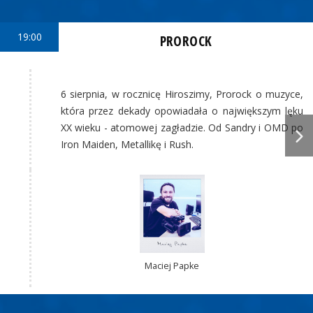
19:00
PROROCK
6 sierpnia, w rocznicę Hiroszimy, Prorock o muzyce,
która przez dekady opowiadała o największym lęku
XX wieku - atomowej zagładzie. Od Sandry i OMD po
Iron Maiden, Metallikę i Rush.
Maciej Papke