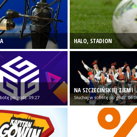
A
HALO, STADION
NA SZCZECIŃSKIEJ ZIEMI
botę po godz. 09:27
Słuchaj w sobotę po godz. 06:0