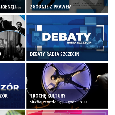
IGENCJI
ZGODNIE Z PRAWEM
N
A
DEBATY RADIA SZCZECIN
P
CZÓR
TROCHĘ KULTURY
Z
Słuchaj w niedzielę po godz. 18:00