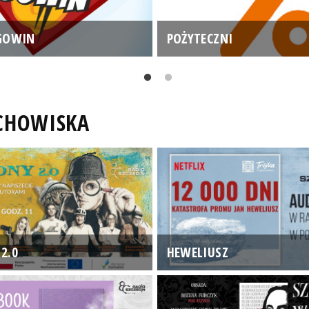
GOWIN
POŻYTECZNI
UCHOWISKA
2.0
HEWELIUSZ