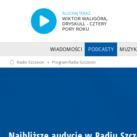
SŁUCHAJ TERAZ
WIKTOR WALIGÓRA,
DRYSKULL - CZTERY
PORY ROKU
WIADOMOŚCI
PODCASTY
MUZYK
Radio Szczecin
»
Program Radia Szczecin
Najbliższe audycje w Radiu Szcz