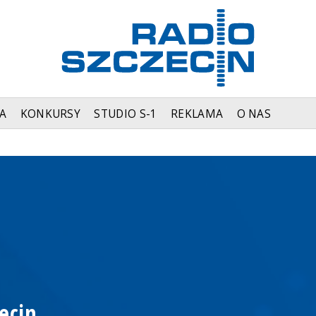
A
KONKURSY
STUDIO S-1
REKLAMA
O NAS
ecin