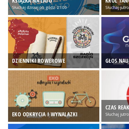
KSIĄŻKA NA LATO
KRÓL TAN
Słuchaj dzisiaj po godz. 21:00
Słuchaj jutr
DZIENNIKI ROWEROWE
GŁOS NAU
CZAS REAK
EKO ODKRYCIA I WYNALAZKI
Słuchaj jutr