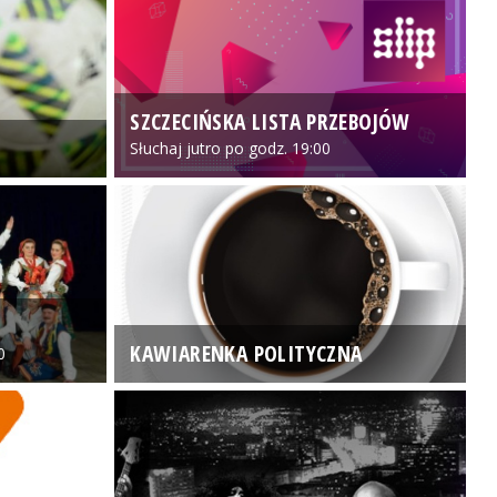
SZCZECIŃSKA LISTA PRZEBOJÓW
3
Słuchaj jutro po godz. 19:00
KAWIARENKA POLITYCZNA
0