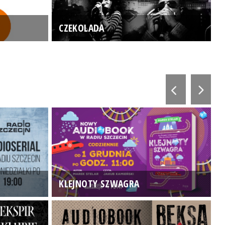
CZEKOLADA
KLEJNOTY SZWAGRA
K