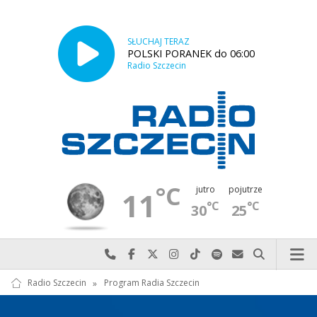
SŁUCHAJ TERAZ
POLSKI PORANEK do 06:00
Radio Szczecin
°C
jutro
pojutrze
11
°C
°C
30
25
Najlepiej po prostu do nas zadzwoń
Odwiedź nas na Facebook-u
Odwiedź nas na X
Odwiedź nas na Instagram-ie
Odwiedź nas na TikTok-u
Szukaj nas na Spotify
Wyślij do nas w
Szukaj
Radio Szczecin
»
Program Radia Szczecin