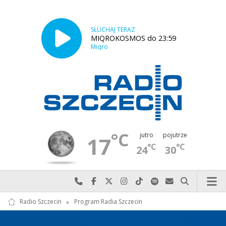
SŁUCHAJ TERAZ
MIQROKOSMOS do 23:59
Miqro
°C
jutro
pojutrze
17
°C
°C
24
30
Najlepiej po prostu do nas zadzwoń
Odwiedź nas na Facebook-u
Odwiedź nas na X
Odwiedź nas na Instagram-ie
Odwiedź nas na TikTok-u
Szukaj nas na Spotify
Wyślij do nas w
Szukaj
Radio Szczecin
»
Program Radia Szczecin