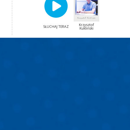
Krzysztof
SŁUCHAJ TERAZ
Kukliński