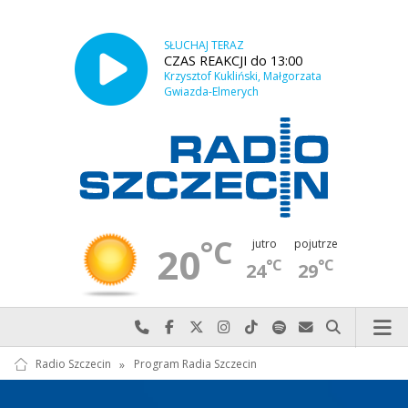
SŁUCHAJ TERAZ
CZAS REAKCJI do 13:00
Krzysztof Kukliński, Małgorzata
Gwiazda-Elmerych
°C
jutro
pojutrze
20
°C
°C
24
29
Najlepiej po prostu do nas zadzwoń
Odwiedź nas na Facebook-u
Odwiedź nas na X
Odwiedź nas na Instagram-ie
Odwiedź nas na TikTok-u
Szukaj nas na Spotify
Wyślij do nas w
Szukaj
Radio Szczecin
»
Program Radia Szczecin