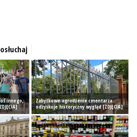
osłuchaj
M
Coś innego,
Zabytkowe ogrodzenie cmentarza
p
ZDJĘCIA]
odzyskuje historyczny wygląd [ZDJĘCIA]
p