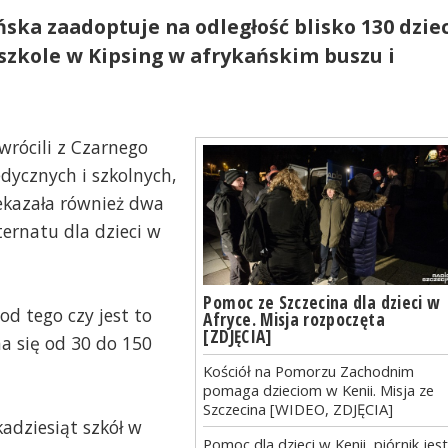
ska zaadoptuje na odległość blisko 130 dziec
 szkole w Kipsing w afrykańskim buszu i
wrócili z Czarnego
dycznych i szkolnych,
zekazała również dwa
ternatu dla dzieci w
Pomoc ze Szczecina dla dzieci w
od tego czy jest to
Afryce. Misja rozpoczęta
[ZDJĘCIA]
ha się od 30 do 150
Kościół na Pomorzu Zachodnim
pomaga dzieciom w Kenii. Misja ze
Szczecina [WIDEO, ZDJĘCIA]
kadziesiąt szkół w
Pomoc dla dzieci w Kenii, piórnik jes