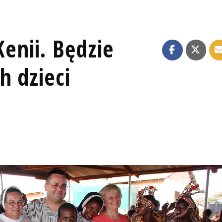
Kenii. Będzie
h dzieci
I