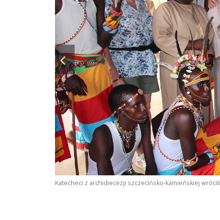
Katecheci z archidiecezji szczecińsko-kamieńskiej wrócili