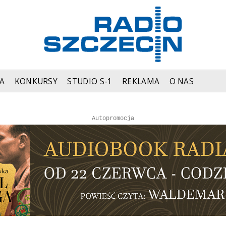
A
KONKURSY
STUDIO S-1
REKLAMA
O NAS
Autopromocja
Autopromocja
Reklama