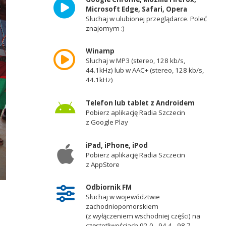
Microsoft Edge, Safari, Opera
Słuchaj w ulubionej przeglądarce. Poleć
znajomym :)
Winamp
Słuchaj w MP3 (stereo, 128 kb/s,
44.1kHz) lub w AAC+ (stereo, 128 kb/s,
44.1kHz)
Telefon lub tablet z Androidem
Pobierz aplikację Radia Szczecin
z Google Play
iPad, iPhone, iPod
Pobierz aplikację Radia Szczecin
z AppStore
Katecheci z archidiecezji szczecińsko-kamieńskiej wrócili z Kenii. Fot. Ew
Odbiornik FM
Słuchaj w województwie
zachodniopomorskiem
(z wyłączeniem wschodniej części) na
częstotliwościach 92,0 - 94,4 - 98,7 -