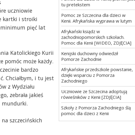
s
tu pretekstem
re uczniowie
Pomoc ze Szczecina dla dzieci w
artki i stroiki
Kenii. Afrykańska wyprawa w lutym
 minimum pięć lat
Afrykański ksiądz w
zachodniopomorskich szkołach.
Pomoc dla Kenii [WIDEO, ZDJĘCIA]
nia Katolickiego Kurii
Kenijski duchowny odwiedził
Pomorze Zachodnie
 że pomóc może każdy.
zczecinie bardzo
Afrykańskie przedszkole powstanie,
dzięki wsparciu z Pomorza
 Chciałbym, i tu jest
Zachodniego
tów z Wydziału
Uczniowie ze Szczecina adoptują
go, zebrała jakieś
rówieśników z Kenii [ZDJĘCIA]
, mundurki.
Szkoły z Pomorza Zachodniego ślą
pomoc dla dzieci z Kenii
 na szczecińskich