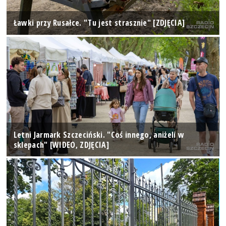
Ławki przy Rusałce. "Tu jest strasznie" [ZDJĘCIA]
Letni Jarmark Szczeciński. "Coś innego, aniżeli w
sklepach" [WIDEO, ZDJĘCIA]