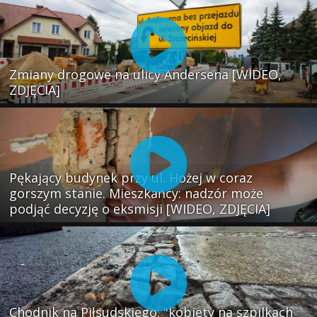
Zmiany drogowe na ulicy Andersena [WIDEO,
ZDJĘCIA]
Pękający budynek przy ul. Hożej w coraz
gorszym stanie. Mieszkańcy: nadzór może
podjąć decyzję o eksmisji [WIDEO, ZDJĘCIA]
Chodnik na Piłsudskiego: "kobiety na szpilkach