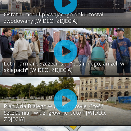
Ostatni moduł pływającego doku został
zwodowany [WIDEO, ZDJĘCIA]
Letni Jarmark Szczeciński. "Coś innego, aniżeli w
sklepach" [WIDEO, ZDJĘCIA]
Plac Orła Białego w przebudowie. Część
Szczecinian widzi głównie beton [WIDEO,
ZDJĘCIA]