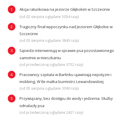
Akcja ratunkowa na jeziorze Głębokim w Szczecinie
(od 02 sierpnia oglądane 5034 razy)
Tragiczny finał wypoczynku nad Jeziorem Głębokie w
Szczecinie
(od 03 sierpnia oglądane 3843 razy)
Sąsiedzi interweniują w sprawie psa pozostawionego
samotnie w mieszkaniu
(od przedwczoraj oglądane 3752 razy)
Pracownicy szpitala w Barlinku ujawniają nepotyzm i
mobbing. W tle matka burmistrz Lewandowskiej
(od 05 sierpnia oglądane 3390 razy)
Przywiązany, bez dostępu do wody i jedzenia. Służby
odnalazły psa
(od przedwczoraj oglądane 2421 razy)