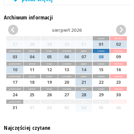
Archiwum informacji
sierpień 2026
poniedziałek
wtorek
środa
czwartek
piątek
sobota
niedziela
27
28
29
30
31
01
02
poniedziałek
wtorek
środa
czwartek
piątek
sobota
niedziela
03
04
05
06
07
08
09
poniedziałek
wtorek
środa
czwartek
piątek
sobota
niedziela
10
11
12
13
14
15
16
poniedziałek
wtorek
środa
czwartek
piątek
sobota
niedziela
17
18
19
20
21
22
23
poniedziałek
wtorek
środa
czwartek
piątek
sobota
niedziela
24
25
26
27
28
29
30
poniedziałek
wtorek
środa
czwartek
piątek
sobota
niedziela
31
01
02
03
04
05
06
Najczęściej czytane