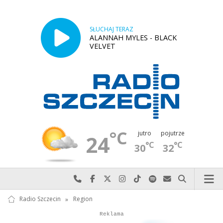
SŁUCHAJ TERAZ
ALANNAH MYLES - BLACK
VELVET
°C
jutro
pojutrze
24
°C
°C
30
32
Najlepiej po prostu do nas zadzwoń
Odwiedź nas na Facebook-u
Odwiedź nas na X
Odwiedź nas na Instagram-ie
Odwiedź nas na TikTok-u
Szukaj nas na Spotify
Wyślij do nas w
Szukaj
Radio Szczecin
»
Region
Autopromocja
Reklama