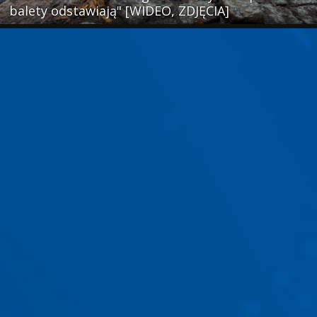
balety odstawiają" [WIDEO, ZDJĘCIA]