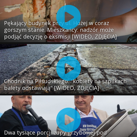
Pękający budynek przy ul. Hożej w coraz
gorszym stanie. Mieszkańcy: nadzór może
podjąć decyzję o eksmisji [WIDEO, ZDJĘCIA]
Chodnik na Piłsudskiego: "kobiety na szpilkach
balety odstawiają" [WIDEO, ZDJĘCIA]
Dwa tysiące porcji zupy grzybowej pod