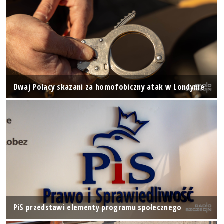
Dwaj Polacy skazani za homofobiczny atak w Londynie
PiS przedstawi elementy programu społecznego