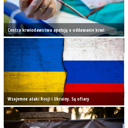
Centra krwiodawstwa apelują o oddawanie krwi
Wzajemne ataki Rosji i Ukrainy. Są ofiary