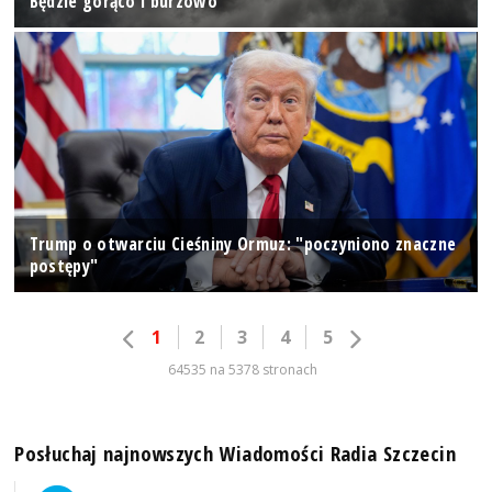
Będzie gorąco i burzowo
Trump o otwarciu Cieśniny Ormuz: "poczyniono znaczne
postępy"
1
2
3
4
5
64535 na 5378 stronach
Posłuchaj najnowszych Wiadomości Radia Szczecin