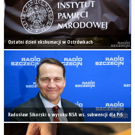
Ostatni dzień ekshumacji w Ostrówkach
Radosław Sikorski o wyroku NSA ws. subwencji dla PiS