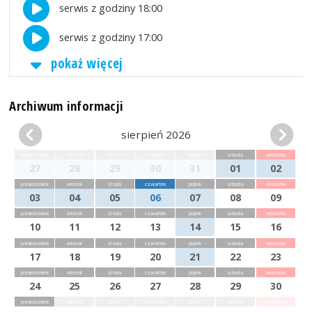
serwis z godziny 18:00
serwis z godziny 17:00
pokaż więcej
Archiwum informacji
sierpień 2026
poniedziałek
wtorek
środa
czwartek
piątek
sobota
niedziela
27
28
29
30
31
01
02
poniedziałek
wtorek
środa
czwartek
piątek
sobota
niedziela
03
04
05
06
07
08
09
poniedziałek
wtorek
środa
czwartek
piątek
sobota
niedziela
10
11
12
13
14
15
16
poniedziałek
wtorek
środa
czwartek
piątek
sobota
niedziela
17
18
19
20
21
22
23
poniedziałek
wtorek
środa
czwartek
piątek
sobota
niedziela
24
25
26
27
28
29
30
poniedziałek
wtorek
środa
czwartek
piątek
sobota
niedziela