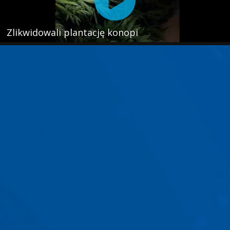
Zlikwidowali plantację konopi