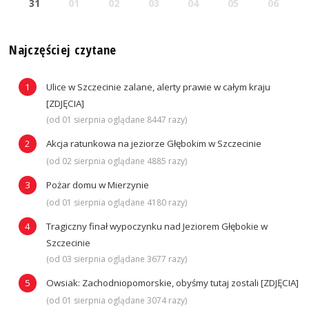
31
01
02
03
04
05
06
Najczęściej czytane
Ulice w Szczecinie zalane, alerty prawie w całym kraju
[ZDJĘCIA]
(od 01 sierpnia oglądane 8447 razy)
Akcja ratunkowa na jeziorze Głębokim w Szczecinie
(od 02 sierpnia oglądane 4885 razy)
Pożar domu w Mierzynie
(od 01 sierpnia oglądane 4180 razy)
Tragiczny finał wypoczynku nad Jeziorem Głębokie w
Szczecinie
(od 03 sierpnia oglądane 3677 razy)
Owsiak: Zachodniopomorskie, obyśmy tutaj zostali [ZDJĘCIA]
(od 01 sierpnia oglądane 3074 razy)