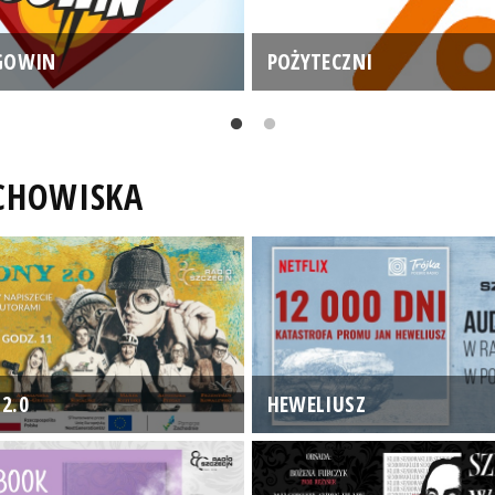
GOWIN
POŻYTECZNI
UCHOWISKA
2.0
HEWELIUSZ