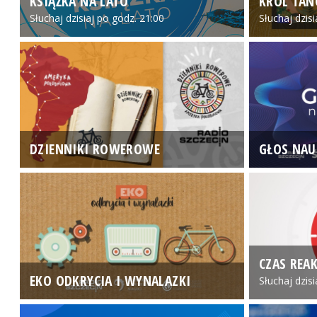
KSIĄŻKA NA LATO
KRÓL TAN
Słuchaj dzisiaj po godz. 21:00
Słuchaj dzis
DZIENNIKI ROWEROWE
GŁOS NAU
CZAS REAK
EKO ODKRYCIA I WYNALAZKI
Słuchaj dzis