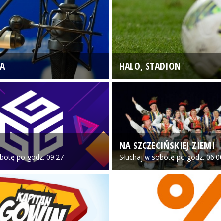
A
HALO, STADION
NA SZCZECIŃSKIEJ ZIEMI
botę po godz. 09:27
Słuchaj w sobotę po godz. 06:0