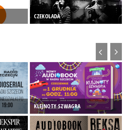
CZEKOLADA
KLEJNOTY SZWAGRA
K