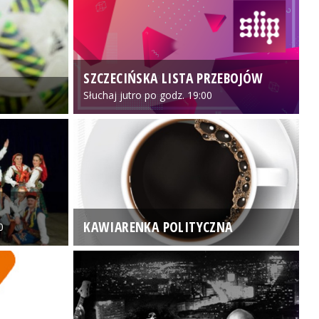
SZCZECIŃSKA LISTA PRZEBOJÓW
3
Słuchaj jutro po godz. 19:00
KAWIARENKA POLITYCZNA
0