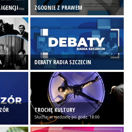
IGENCJI
ZGODNIE Z PRAWEM
N
A
DEBATY RADIA SZCZECIN
P
CZÓR
TROCHĘ KULTURY
Z
Słuchaj w niedzielę po godz. 18:00