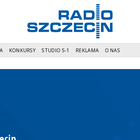
A
KONKURSY
STUDIO S-1
REKLAMA
O NAS
ecin