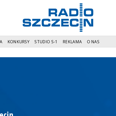
A
KONKURSY
STUDIO S-1
REKLAMA
O NAS
ecin