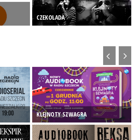
CZEKOLADA
KLEJNOTY SZWAGRA
K