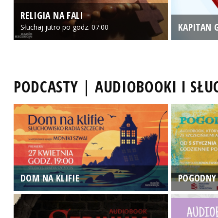
RELIGIA NA FALI
KAPITAN 
Słuchaj jutro po godz. 07:00
PODCASTY | AUDIOBOOKI I SŁ
DOM NA KLIFIE
POGODNY 