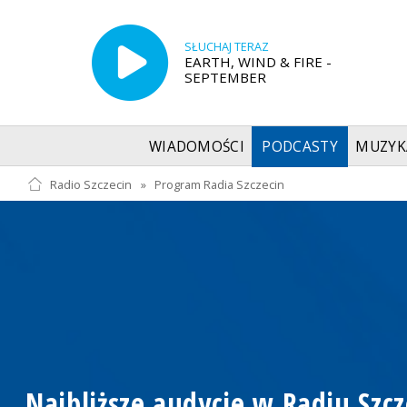
SŁUCHAJ TERAZ
EARTH, WIND & FIRE -
SEPTEMBER
WIADOMOŚCI
PODCASTY
MUZYK
Radio Szczecin
»
Program Radia Szczecin
Najbliższe audycje w Radiu Szcz