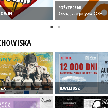
POŻYTECZNI
GOWIN
Słuchaj jutro po godz. 22:00
UCHOWISKA
2.0
HEWELIUSZ