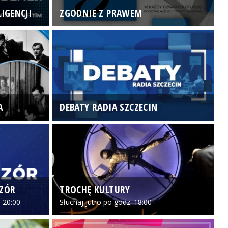
IGENCJI
ZGODNIE Z PRAWEM
N
A
DEBATY RADIA SZCZECIN
P
CZÓR
TROCHĘ KULTURY
Z
 20:00
Słuchaj jutro po godz. 18:00