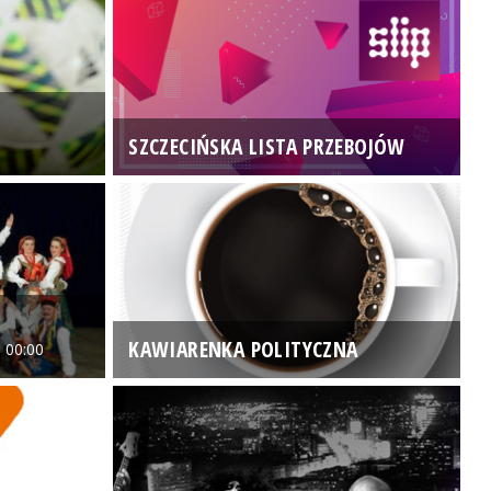
SZCZECIŃSKA LISTA PRZEBOJÓW
3
KAWIARENKA POLITYCZNA
 00:00