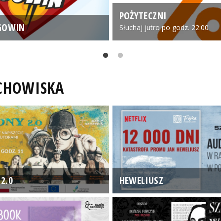
POŻYTECZNI
GOWIN
Słuchaj jutro po godz. 22:00
UCHOWISKA
2.0
HEWELIUSZ