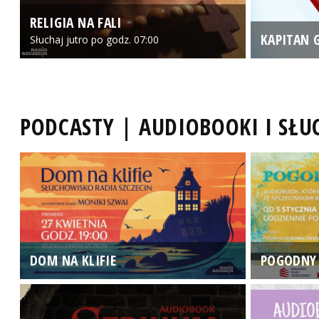
RELIGIA NA FALI
KAPITAN 
Słuchaj jutro po godz. 07:00
PODCASTY | AUDIOBOOKI I SŁ
DOM NA KLIFIE
POGODNY 