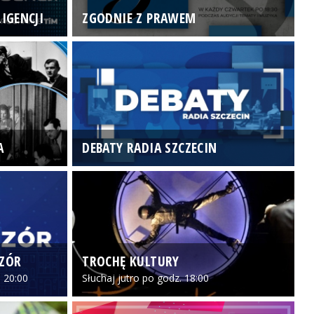
IGENCJI
ZGODNIE Z PRAWEM
N
A
DEBATY RADIA SZCZECIN
P
CZÓR
TROCHĘ KULTURY
Z
 20:00
Słuchaj jutro po godz. 18:00