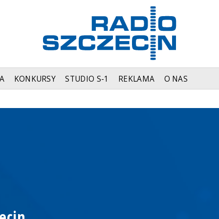
A
KONKURSY
STUDIO S-1
REKLAMA
O NAS
ecin