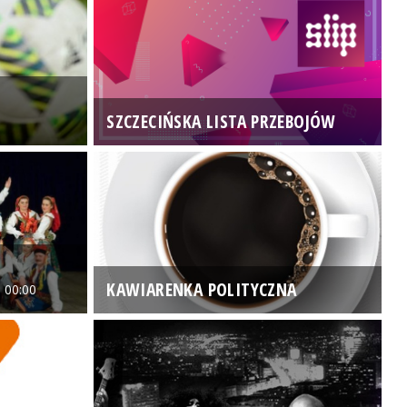
SZCZECIŃSKA LISTA PRZEBOJÓW
3
KAWIARENKA POLITYCZNA
 00:00