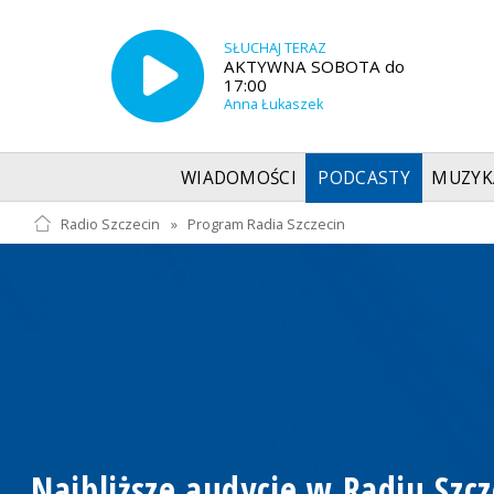
SŁUCHAJ TERAZ
AKTYWNA SOBOTA do
17:00
Anna Łukaszek
WIADOMOŚCI
PODCASTY
MUZYK
Radio Szczecin
»
Program Radia Szczecin
Najbliższe audycje w Radiu Szcz