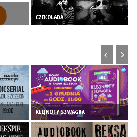
CZEKOLADA
KLEJNOTY SZWAGRA
K