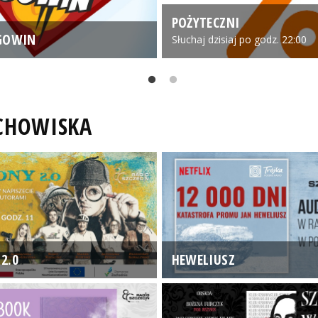
POŻYTECZNI
GOWIN
Słuchaj dzisiaj po godz. 22:00
UCHOWISKA
2.0
HEWELIUSZ