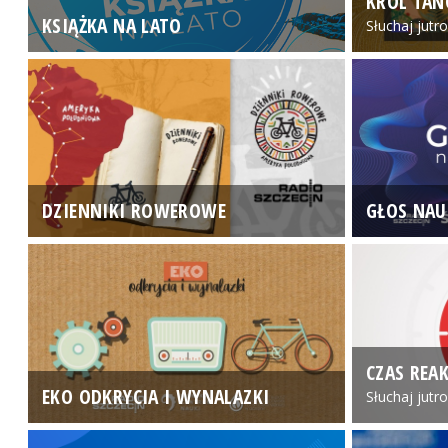
KRÓL TAN
KSIĄŻKA NA LATO
Słuchaj jutr
DZIENNIKI ROWEROWE
GŁOS NAU
CZAS REAK
EKO ODKRYCIA I WYNALAZKI
Słuchaj jutr