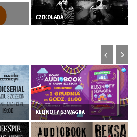
CZEKOLADA
KLEJNOTY SZWAGRA
K