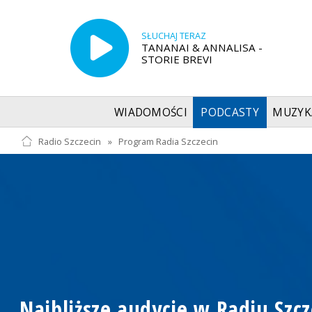
SŁUCHAJ TERAZ
TANANAI & ANNALISA -
STORIE BREVI
WIADOMOŚCI
PODCASTY
MUZYK
Radio Szczecin
»
Program Radia Szczecin
Najbliższe audycje w Radiu Szcz