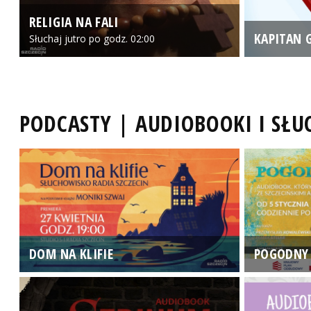
RELIGIA NA FALI
KAPITAN 
Słuchaj jutro po godz. 02:00
PODCASTY | AUDIOBOOKI I SŁ
DOM NA KLIFIE
POGODNY 