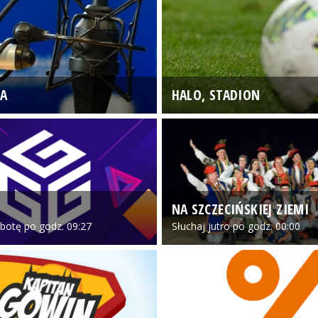
A
HALO, STADION
NA SZCZECIŃSKIEJ ZIEMI
botę po godz. 09:27
Słuchaj jutro po godz. 00:00