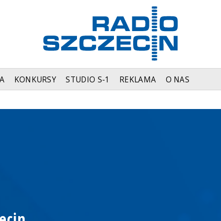
A
KONKURSY
STUDIO S-1
REKLAMA
O NAS
ecin