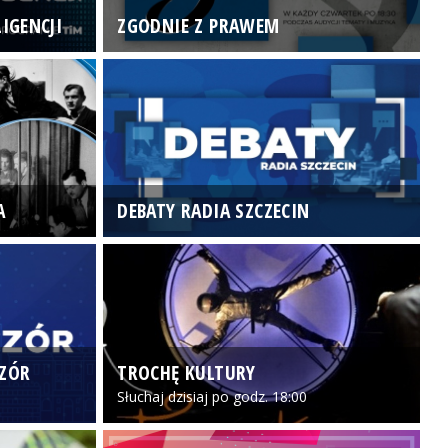
IGENCJI
ZGODNIE Z PRAWEM
N
A
DEBATY RADIA SZCZECIN
P
CZÓR
TROCHĘ KULTURY
Z
Słuchaj dzisiaj po godz. 18:00