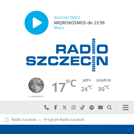
SŁUCHAJ TERAZ
MIQROKOSMOS do 23:59
Miqro
°C
jutro
pojutrze
17
°C
°C
24
30
Najlepiej po prostu do nas zadzwoń
Odwiedź nas na Facebook-u
Odwiedź nas na X
Odwiedź nas na Instagram-ie
Odwiedź nas na TikTok-u
Szukaj nas na Spotify
Wyślij do nas w
Szukaj
Radio Szczecin
»
Program Radia Szczecin