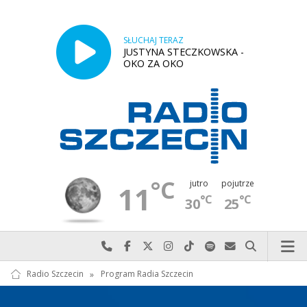
SŁUCHAJ TERAZ
JUSTYNA STECZKOWSKA -
OKO ZA OKO
°C
jutro
pojutrze
11
°C
°C
30
25
Najlepiej po prostu do nas zadzwoń
Odwiedź nas na Facebook-u
Odwiedź nas na X
Odwiedź nas na Instagram-ie
Odwiedź nas na TikTok-u
Szukaj nas na Spotify
Wyślij do nas w
Szukaj
Radio Szczecin
»
Program Radia Szczecin