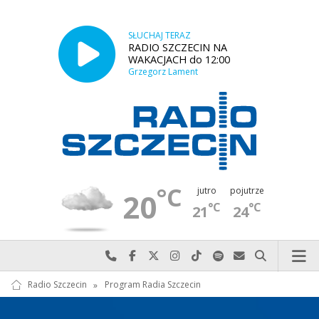
SŁUCHAJ TERAZ
RADIO SZCZECIN NA
WAKACJACH do 12:00
Grzegorz Lament
°C
jutro
pojutrze
20
°C
°C
21
24
Najlepiej po prostu do nas zadzwoń
Odwiedź nas na Facebook-u
Odwiedź nas na X
Odwiedź nas na Instagram-ie
Odwiedź nas na TikTok-u
Szukaj nas na Spotify
Wyślij do nas w
Szukaj
Radio Szczecin
»
Program Radia Szczecin