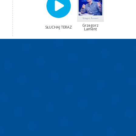
Grzegorz
SŁUCHAJ TERAZ
Lament