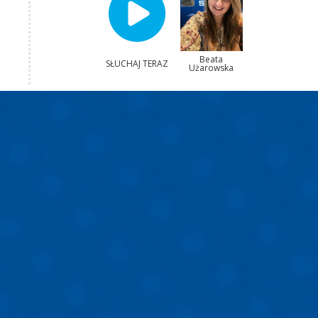
Beata
SŁUCHAJ TERAZ
Użarowska