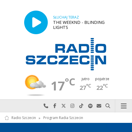
SŁUCHAJ TERAZ
THE WEEKND - BLINDING
LIGHTS
°C
jutro
pojutrze
17
°C
°C
27
22
Najlepiej po prostu do nas zadzwoń
Odwiedź nas na Facebook-u
Odwiedź nas na X
Odwiedź nas na Instagram-ie
Odwiedź nas na TikTok-u
Szukaj nas na Spotify
Wyślij do nas w
Szukaj
Radio Szczecin
»
Program Radia Szczecin