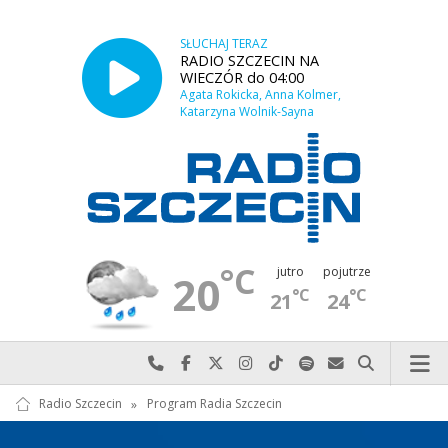
SŁUCHAJ TERAZ
RADIO SZCZECIN NA
WIECZÓR do 04:00
Agata Rokicka, Anna Kolmer,
Katarzyna Wolnik-Sayna
°C
jutro
pojutrze
20
°C
°C
21
24
Najlepiej po prostu do nas zadzwoń
Odwiedź nas na Facebook-u
Odwiedź nas na X
Odwiedź nas na Instagram-ie
Odwiedź nas na TikTok-u
Szukaj nas na Spotify
Wyślij do nas w
Szukaj
Radio Szczecin
»
Program Radia Szczecin