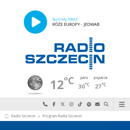
SŁUCHAJ TERAZ
RÓŻE EUROPY - JEDWAB
°C
jutro
pojutrze
12
°C
°C
30
27
Najlepiej po prostu do nas zadzwoń
Odwiedź nas na Facebook-u
Odwiedź nas na X
Odwiedź nas na Instagram-ie
Odwiedź nas na TikTok-u
Szukaj nas na Spotify
Wyślij do nas w
Szukaj
Radio Szczecin
»
Program Radia Szczecin