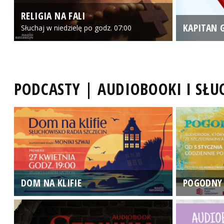
RELIGIA NA FALI
KAPITAN 
Słuchaj w niedzielę po godz. 07:00
PODCASTY | AUDIOBOOKI I SŁ
DOM NA KLIFIE
POGODNY 