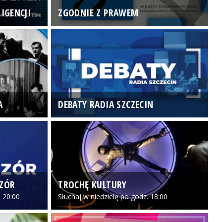
IGENCJI
ZGODNIE Z PRAWEM
N
A
DEBATY RADIA SZCZECIN
P
CZÓR
TROCHĘ KULTURY
Z
 20:00
Słuchaj w niedzielę po godz. 18:00