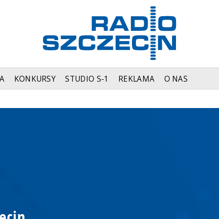
A
KONKURSY
STUDIO S-1
REKLAMA
O NAS
ecin