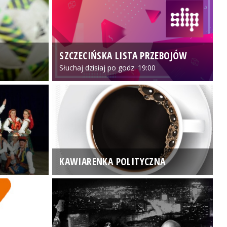
SZCZECIŃSKA LISTA PRZEBOJÓW
3
Słuchaj dzisiaj po godz. 19:00
KAWIARENKA POLITYCZNA