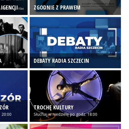
IGENCJI
ZGODNIE Z PRAWEM
N
A
DEBATY RADIA SZCZECIN
P
CZÓR
TROCHĘ KULTURY
Z
 20:00
Słuchaj w niedzielę po godz. 18:00