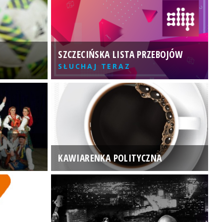
SZCZECIŃSKA LISTA PRZEBOJÓW
3
SŁUCHAJ TERAZ
KAWIARENKA POLITYCZNA