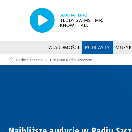
SŁUCHAJ TERAZ
TEDDY SWIMS - MR.
KNOW IT ALL
WIADOMOŚCI
PODCASTY
MUZYK
Radio Szczecin
»
Program Radia Szczecin
Najbliższe audycje w Radiu Szcz