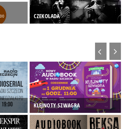
CZEKOLADA
:00
KLEJNOTY SZWAGRA
K