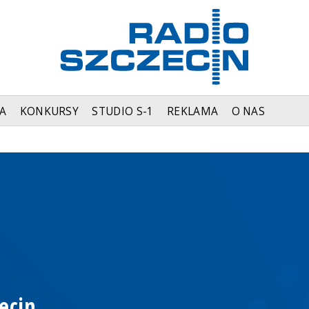
A
KONKURSY
STUDIO S-1
REKLAMA
O NAS
ecin