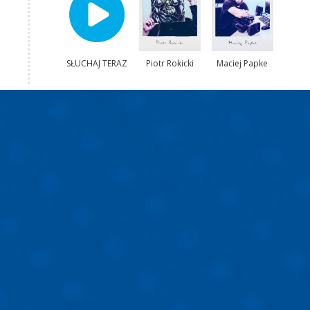
SŁUCHAJ TERAZ
Piotr Rokicki
Maciej Papke