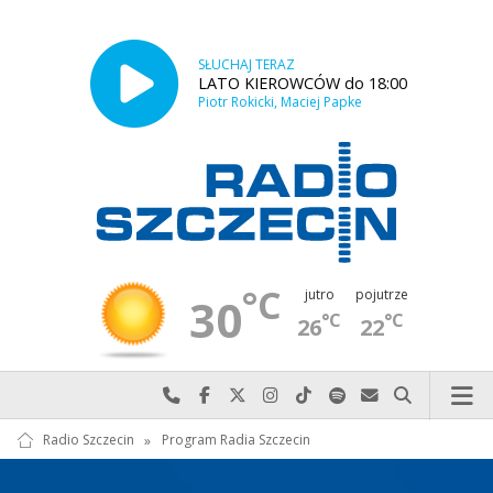
SŁUCHAJ TERAZ
LATO KIEROWCÓW do 18:00
Piotr Rokicki, Maciej Papke
°C
jutro
pojutrze
30
°C
°C
26
22
Najlepiej po prostu do nas zadzwoń
Odwiedź nas na Facebook-u
Odwiedź nas na X
Odwiedź nas na Instagram-ie
Odwiedź nas na TikTok-u
Szukaj nas na Spotify
Wyślij do nas w
Szukaj
Radio Szczecin
»
Program Radia Szczecin