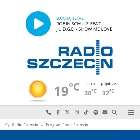
SŁUCHAJ TERAZ
ROBIN SCHULZ FEAT.
J.U.D.G.E. - SHOW ME LOVE
°C
jutro
pojutrze
19
°C
°C
30
32
Najlepiej po prostu do nas zadzwoń
Odwiedź nas na Facebook-u
Odwiedź nas na X
Odwiedź nas na Instagram-ie
Odwiedź nas na TikTok-u
Szukaj nas na Spotify
Wyślij do nas w
Szukaj
Radio Szczecin
»
Program Radia Szczecin