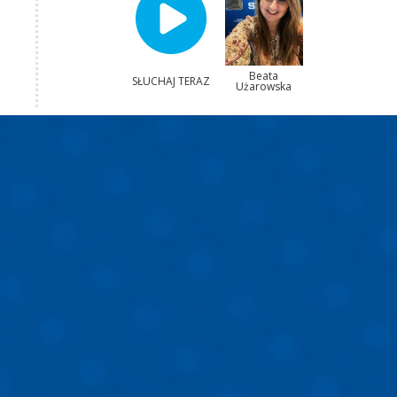
Beata
SŁUCHAJ TERAZ
Użarowska