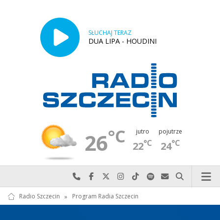
SŁUCHAJ TERAZ
DUA LIPA - HOUDINI
°C
jutro
pojutrze
26
°C
°C
22
24
Najlepiej po prostu do nas zadzwoń
Odwiedź nas na Facebook-u
Odwiedź nas na X
Odwiedź nas na Instagram-ie
Odwiedź nas na TikTok-u
Szukaj nas na Spotify
Wyślij do nas w
Szukaj
Radio Szczecin
»
Program Radia Szczecin