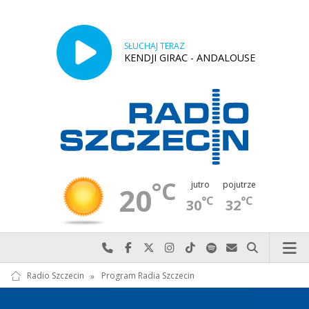
SŁUCHAJ TERAZ
KENDJI GIRAC - ANDALOUSE
°C
jutro
pojutrze
20
°C
°C
30
32
Najlepiej po prostu do nas zadzwoń
Odwiedź nas na Facebook-u
Odwiedź nas na X
Odwiedź nas na Instagram-ie
Odwiedź nas na TikTok-u
Szukaj nas na Spotify
Wyślij do nas w
Szukaj
Radio Szczecin
»
Program Radia Szczecin