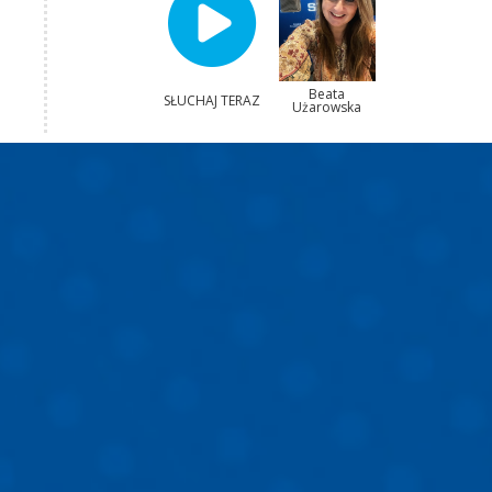
Beata
SŁUCHAJ TERAZ
Użarowska